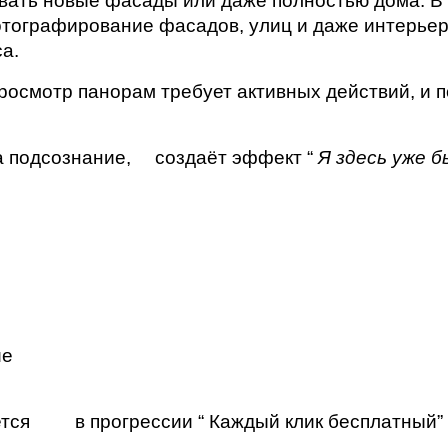
вать новые фасады или даже полностью дома. В 
ографирование фасадов, улиц и даже интерьеров
са.
осмотр панорам требует активных действий, и п
 подсознание, 
создаёт эффект “ 
Я здесь уже б
е 
тся 
в прогрессии “ Каждый клик бесплатный”