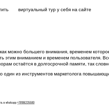
ить 
виртуальный тур у себя на сайте
как можно большего внимания, временем которое 
ь этим вниманием и временем пользователя. Все
орам остаётся в долгосрочной памяти, так словн
то один из инструментов маркетолога повышающи
ть в whatsapp
+79186235580